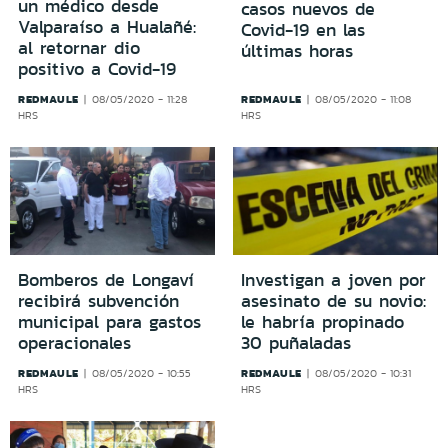
un médico desde
casos nuevos de
Valparaíso a Hualañé:
Covid-19 en las
al retornar dio
últimas horas
positivo a Covid-19
REDMAULE
REDMAULE
08/05/2020 - 11:28
08/05/2020 - 11:08
HRS
HRS
Bomberos de Longaví
Investigan a joven por
recibirá subvención
asesinato de su novio:
municipal para gastos
le habría propinado
operacionales
30 puñaladas
REDMAULE
REDMAULE
08/05/2020 - 10:55
08/05/2020 - 10:31
HRS
HRS