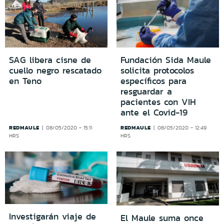
SAG libera cisne de
Fundación Sida Maule
cuello negro rescatado
solicita protocolos
en Teno
específicos para
resguardar a
pacientes con VIH
ante el Covid-19
REDMAULE
REDMAULE
08/05/2020 - 15:11
08/05/2020 - 12:49
HRS
HRS
Investigarán viaje de
El Maule suma once