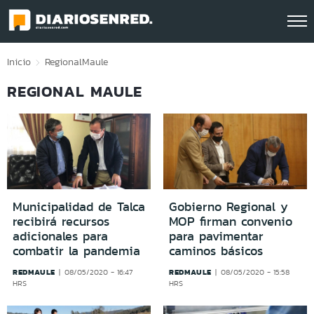
Click acá para ir directamente al contenido
Inicio
Regional
Maule
REGIONAL MAULE
Municipalidad de Talca
Gobierno Regional y
recibirá recursos
MOP firman convenio
adicionales para
para pavimentar
combatir la pandemia
caminos básicos
REDMAULE
REDMAULE
08/05/2020 - 16:47
08/05/2020 - 15:58
HRS
HRS