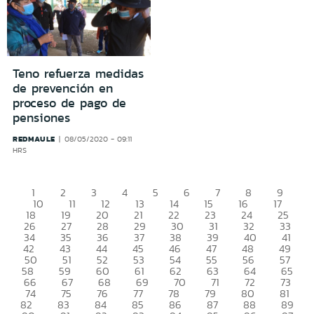
Teno refuerza medidas
de prevención en
proceso de pago de
pensiones
REDMAULE
08/05/2020 - 09:11
HRS
1
2
3
4
5
6
7
8
9
10
11
12
13
14
15
16
17
18
19
20
21
22
23
24
25
26
27
28
29
30
31
32
33
34
35
36
37
38
39
40
41
42
43
44
45
46
47
48
49
50
51
52
53
54
55
56
57
58
59
60
61
62
63
64
65
66
67
68
69
70
71
72
73
74
75
76
77
78
79
80
81
82
83
84
85
86
87
88
89