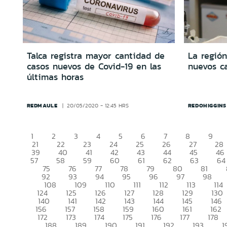
Talca registra mayor cantidad de
La regió
casos nuevos de Covid-19 en las
nuevos c
últimas horas
REDMAULE
REDOHIGGINS
20/05/2020 - 12:45 HRS
1
2
3
4
5
6
7
8
9
21
22
23
24
25
26
27
28
39
40
41
42
43
44
45
46
57
58
59
60
61
62
63
64
75
76
77
78
79
80
81
92
93
94
95
96
97
98
108
109
110
111
112
113
114
124
125
126
127
128
129
130
140
141
142
143
144
145
146
156
157
158
159
160
161
162
172
173
174
175
176
177
178
188
189
190
191
192
193
1