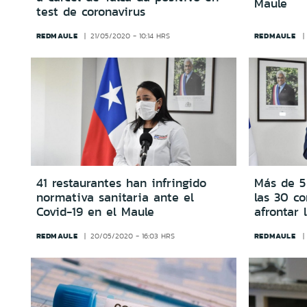
Maule
test de coronavirus
REDMAULE
REDMAULE
21/05/2020 - 10:14 HRS
41 restaurantes han infringido
Más de 5 
normativa sanitaria ante el
las 30 c
Covid-19 en el Maule
afrontar
REDMAULE
REDMAULE
20/05/2020 - 16:03 HRS