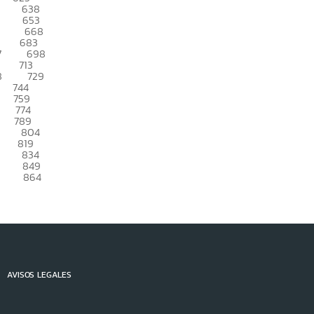
638
653
668
683
7
698
713
8
729
744
759
774
789
804
819
834
849
864
AVISOS LEGALES