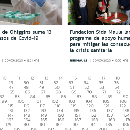
n de Ohiggins suma 13
Fundación Sida Maule la
asos de Covid-19
programa de apoyo huma
para mitigar las consecu
la crisis sanitaria
REDMAULE
20/05/2020 - 12:21 HRS
20/05/2020 - 10:55 HRS
10
11
12
13
14
15
16
17
18
29
30
31
32
33
34
35
36
47
48
49
50
51
52
53
54
65
66
67
68
69
70
71
72
82
83
84
85
86
87
88
89
90
99
100
101
102
103
104
105
106
115
116
117
118
119
120
121
122
131
132
133
134
135
136
137
138
147
148
149
150
151
152
153
154
163
164
165
166
167
168
169
17
179
180
181
182
183
184
185
186
94
195
196
197
198
199
200
201