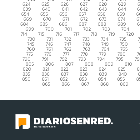
624
625
626
627
628
629
639
640
641
642
643
644
6
654
655
656
657
658
659
6
669
670
671
672
673
674
6
684
685
686
687
688
689
699
700
701
702
703
704
714
715
716
717
718
719
720
730
731
732
733
734
735
745
746
747
748
749
750
760
761
762
763
764
765
775
776
777
778
779
780
7
790
791
792
793
794
795
7
805
806
807
808
809
810
820
821
822
823
824
825
8
835
836
837
838
839
840
850
851
852
853
854
855
8
865
866
867
868
869