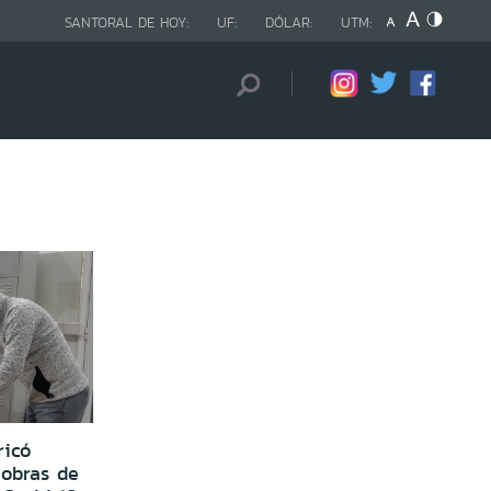
SANTORAL DE HOY:
UF:
DÓLAR:
UTM:
ricó
iobras de