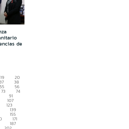
nza
nitario
encias de
19
20
37
38
55
56
73
74
91
107
123
139
155
0
171
187
202