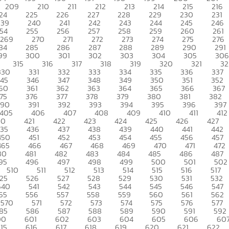
209
210
211
212
213
214
215
216
24
225
226
227
228
229
230
231
239
240
241
242
243
244
245
246
54
255
256
257
258
259
260
261
269
270
271
272
273
274
275
276
84
285
286
287
288
289
290
291
99
300
301
302
303
304
305
306
315
316
317
318
319
320
321
32
330
331
332
333
334
335
336
337
345
346
347
348
349
350
351
352
60
361
362
363
364
365
366
367
75
376
377
378
379
380
381
382
390
391
392
393
394
395
396
397
405
406
407
408
409
410
411
412
20
421
422
423
424
425
426
427
435
436
437
438
439
440
441
442
450
451
452
453
454
455
456
457
465
466
467
468
469
470
471
472
80
481
482
483
484
485
486
487
95
496
497
498
499
500
501
502
510
511
512
513
514
515
516
517
25
526
527
528
529
530
531
532
540
541
542
543
544
545
546
547
55
556
557
558
559
560
561
562
570
571
572
573
574
575
576
577
85
586
587
588
589
590
591
592
00
601
602
603
604
605
606
60
15
616
617
618
619
620
621
622