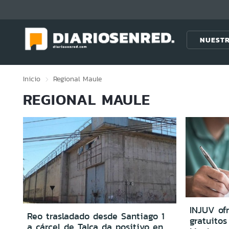
Click acá para ir directamente al contenido
NUESTR
Inicio
Regional
Maule
REGIONAL MAULE
INJUV of
Reo trasladado desde Santiago 1
gratuitos
a cárcel de Talca da positivo en