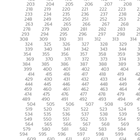
203
204
205
206
207
208
218
219
220
221
222
223
2
233
234
235
236
237
238
248
249
250
251
252
253
2
263
264
265
266
267
268
278
279
280
281
282
283
2
293
294
295
296
297
298
2
308
309
310
311
312
313
314
324
325
326
327
328
329
339
340
341
342
343
344
354
355
356
357
358
359
3
369
370
371
372
373
374
3
384
385
386
387
388
389
399
400
401
402
403
404
414
415
416
417
418
419
4
429
430
431
432
433
434
444
445
446
447
448
449
459
460
461
462
463
464
474
475
476
477
478
479
4
489
490
491
492
493
494
4
504
505
506
507
508
509
519
520
521
522
523
524
5
534
535
536
537
538
539
549
550
551
552
553
554
5
564
565
566
567
568
569
579
580
581
582
583
584
5
594
595
596
597
598
599
6
609
610
611
612
613
614
6