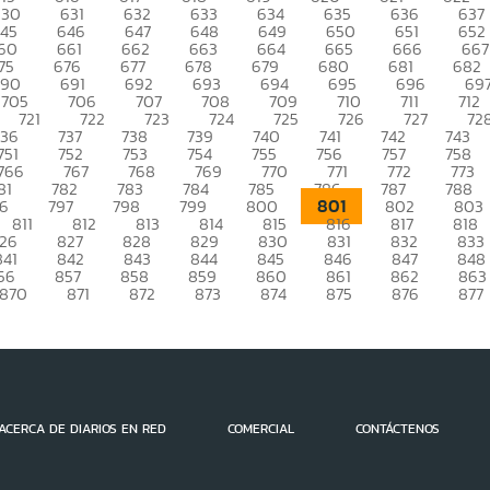
630
631
632
633
634
635
636
637
45
646
647
648
649
650
651
652
60
661
662
663
664
665
666
667
75
676
677
678
679
680
681
682
690
691
692
693
694
695
696
69
705
706
707
708
709
710
711
712
721
722
723
724
725
726
727
72
736
737
738
739
740
741
742
743
751
752
753
754
755
756
757
758
766
767
768
769
770
771
772
773
81
782
783
784
785
786
787
788
801
96
797
798
799
800
802
803
811
812
813
814
815
816
817
818
26
827
828
829
830
831
832
833
841
842
843
844
845
846
847
848
56
857
858
859
860
861
862
863
870
871
872
873
874
875
876
877
ACERCA DE DIARIOS EN RED
COMERCIAL
CONTÁCTENOS