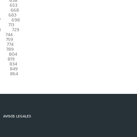
638
653
668
683
7
698
713
8
729
744
759
774
789
804
819
834
849
864
AVISOS LEGALES