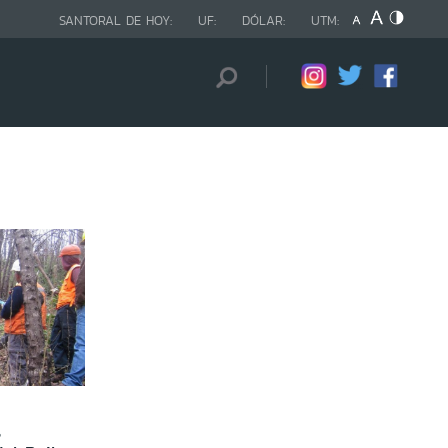
SANTORAL DE HOY:
UF:
DÓLAR:
UTM:
s