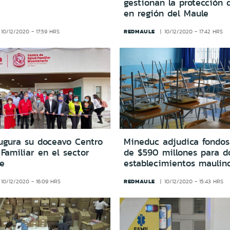
gestionan la protección d
en región del Maule
REDMAULE
10/12/2020 - 17:59 HRS
10/12/2020 - 17:42 HRS
augura su doceavo Centro
Mineduc adjudica fondo
Familiar en el sector
de $590 millones para d
te
establecimientos maulin
REDMAULE
10/12/2020 - 16:09 HRS
10/12/2020 - 15:43 HRS