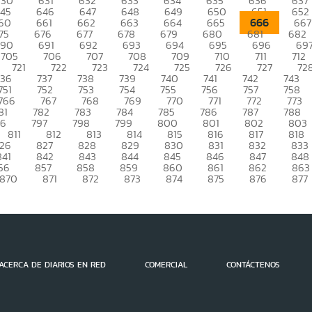
630
631
632
633
634
635
636
637
45
646
647
648
649
650
651
652
666
60
661
662
663
664
665
667
75
676
677
678
679
680
681
682
690
691
692
693
694
695
696
69
705
706
707
708
709
710
711
712
721
722
723
724
725
726
727
72
736
737
738
739
740
741
742
743
751
752
753
754
755
756
757
758
766
767
768
769
770
771
772
773
81
782
783
784
785
786
787
788
96
797
798
799
800
801
802
803
811
812
813
814
815
816
817
818
26
827
828
829
830
831
832
833
841
842
843
844
845
846
847
848
56
857
858
859
860
861
862
863
870
871
872
873
874
875
876
877
ACERCA DE DIARIOS EN RED
COMERCIAL
CONTÁCTENOS