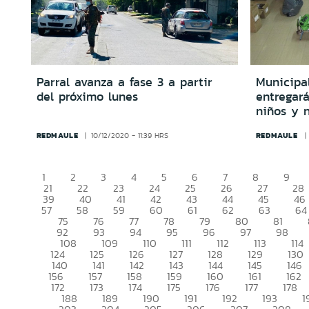
Parral avanza a fase 3 a partir
Municipa
del próximo lunes
entregar
niños y 
REDMAULE
REDMAULE
10/12/2020 - 11:39 HRS
1
2
3
4
5
6
7
8
9
21
22
23
24
25
26
27
28
39
40
41
42
43
44
45
46
57
58
59
60
61
62
63
64
75
76
77
78
79
80
81
92
93
94
95
96
97
98
108
109
110
111
112
113
114
124
125
126
127
128
129
130
140
141
142
143
144
145
146
156
157
158
159
160
161
162
172
173
174
175
176
177
178
188
189
190
191
192
193
1