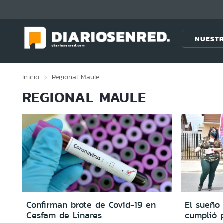
Click acá para ir directamente al contenido
NUESTR
Inicio
Regional
Maule
REGIONAL MAULE
Confirman brote de Covid-19 en
El sueño 
Cesfam de Linares
cumplió p