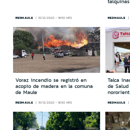
talquinas
REDMAULE
REDMAULE
10/12/2020 - 18:50 HRS
Voraz incendio se registró en
Talca in
acopio de madera en la comuna
de Salud 
de Maule
nororien
REDMAULE
REDMAULE
10/12/2020 - 16:50 HRS