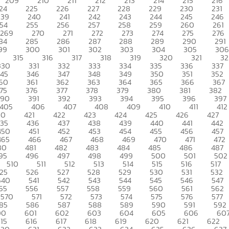
209
210
211
212
213
214
215
216
24
225
226
227
228
229
230
231
239
240
241
242
243
244
245
246
54
255
256
257
258
259
260
261
269
270
271
272
273
274
275
276
84
285
286
287
288
289
290
291
99
300
301
302
303
304
305
306
315
316
317
318
319
320
321
32
330
331
332
333
334
335
336
337
345
346
347
348
349
350
351
352
60
361
362
363
364
365
366
367
75
376
377
378
379
380
381
382
390
391
392
393
394
395
396
397
405
406
407
408
409
410
411
412
20
421
422
423
424
425
426
427
435
436
437
438
439
440
441
442
450
451
452
453
454
455
456
457
465
466
467
468
469
470
471
472
80
481
482
483
484
485
486
487
95
496
497
498
499
500
501
502
510
511
512
513
514
515
516
517
25
526
527
528
529
530
531
532
540
541
542
543
544
545
546
547
55
556
557
558
559
560
561
562
570
571
572
573
574
575
576
577
85
586
587
588
589
590
591
592
00
601
602
603
604
605
606
60
15
616
617
618
619
620
621
622