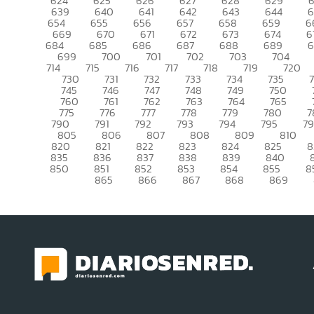
624
625
626
627
628
629
639
640
641
642
643
644
6
654
655
656
657
658
659
6
669
670
671
672
673
674
6
684
685
686
687
688
689
699
700
701
702
703
704
714
715
716
717
718
719
720
730
731
732
733
734
735
745
746
747
748
749
750
760
761
762
763
764
765
775
776
777
778
779
780
7
790
791
792
793
794
795
7
805
806
807
808
809
810
820
821
822
823
824
825
8
835
836
837
838
839
840
850
851
852
853
854
855
8
865
866
867
868
869