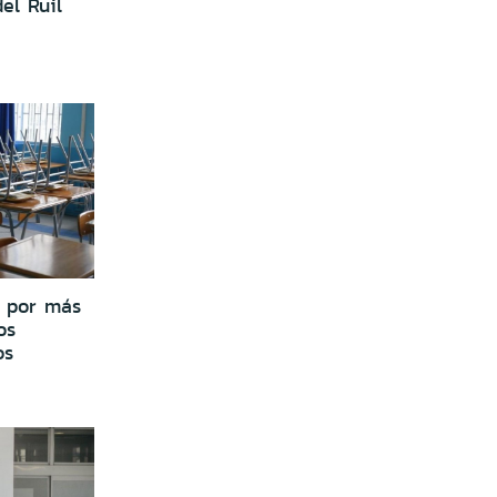
el Ruil
s por más
os
os