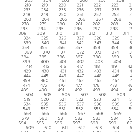
203
204
205
206
207
208
218
219
220
221
222
223
2
233
234
235
236
237
238
248
249
250
251
252
253
2
263
264
265
266
267
268
278
279
280
281
282
283
2
293
294
295
296
297
298
2
308
309
310
311
312
313
314
324
325
326
327
328
329
339
340
341
342
343
344
354
355
356
357
358
359
3
369
370
371
372
373
374
3
384
385
386
387
388
389
399
400
401
402
403
404
414
415
416
417
418
419
4
429
430
431
432
433
434
444
445
446
447
448
449
459
460
461
462
463
464
474
475
476
477
478
479
4
489
490
491
492
493
494
4
504
505
506
507
508
509
519
520
521
522
523
524
5
534
535
536
537
538
539
549
550
551
552
553
554
5
564
565
566
567
568
569
579
580
581
582
583
584
5
594
595
596
597
598
599
6
609
610
611
612
613
614
6