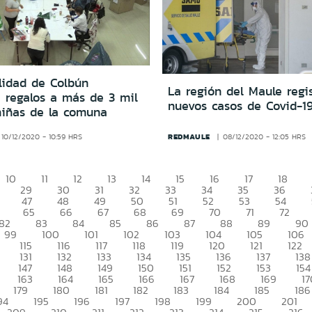
lidad de Colbún
La región del Maule regis
á regalos a más de 3 mil
nuevos casos de Covid-1
niñas de la comuna
REDMAULE
10/12/2020 - 10:59 HRS
08/12/2020 - 12:05 HRS
10
11
12
13
14
15
16
17
18
29
30
31
32
33
34
35
36
47
48
49
50
51
52
53
54
65
66
67
68
69
70
71
72
82
83
84
85
86
87
88
89
90
99
100
101
102
103
104
105
106
115
116
117
118
119
120
121
122
131
132
133
134
135
136
137
138
147
148
149
150
151
152
153
154
163
164
165
166
167
168
169
17
179
180
181
182
183
184
185
186
94
195
196
197
198
199
200
201