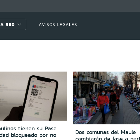
A RED
AVISOS LEGALES
aulinos tienen su Pase
Dos comunas del Maule
idad bloqueado por no
cambiarán de fase a part