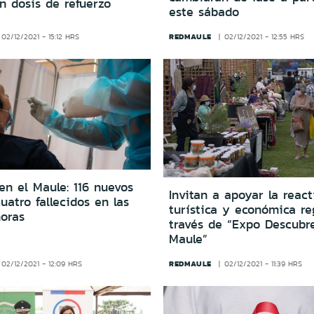
n dosis de refuerzo
este sábado
REDMAULE
02/12/2021 - 15:12 HRS
02/12/2021 - 12:55 HRS
en el Maule: 116 nuevos
Invitan a apoyar la react
uatro fallecidos en las
turística y económica re
horas
través de “Expo Descubr
Maule”
REDMAULE
02/12/2021 - 12:09 HRS
02/12/2021 - 11:39 HRS