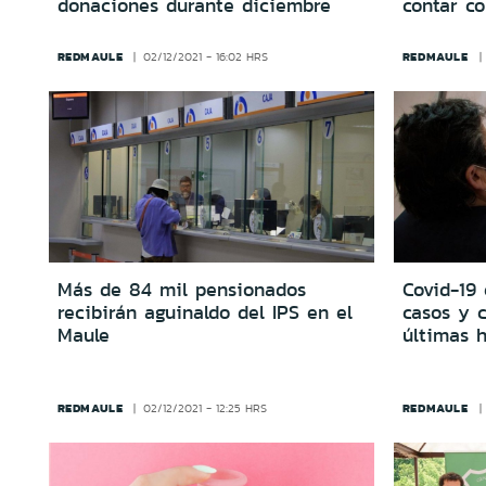
donaciones durante diciembre
contar co
REDMAULE
REDMAULE
02/12/2021 - 16:02 HRS
Más de 84 mil pensionados
Covid-19 
recibirán aguinaldo del IPS en el
casos y c
Maule
últimas 
REDMAULE
REDMAULE
02/12/2021 - 12:25 HRS