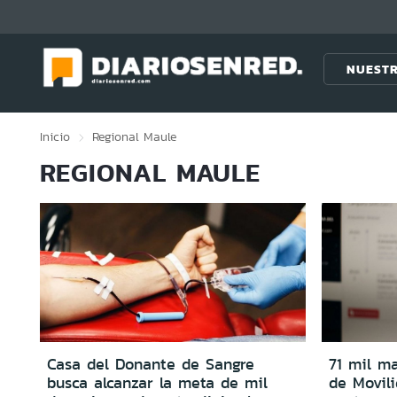
Click acá para ir directamente al contenido
NUESTR
Inicio
Regional
Maule
REGIONAL MAULE
Casa del Donante de Sangre
71 mil m
busca alcanzar la meta de mil
de Movil