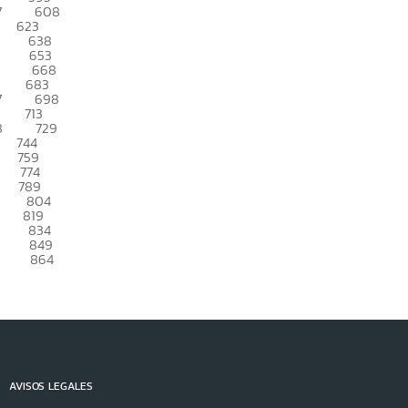
7
608
623
638
653
668
683
7
698
713
8
729
744
759
774
789
804
819
834
849
864
AVISOS LEGALES