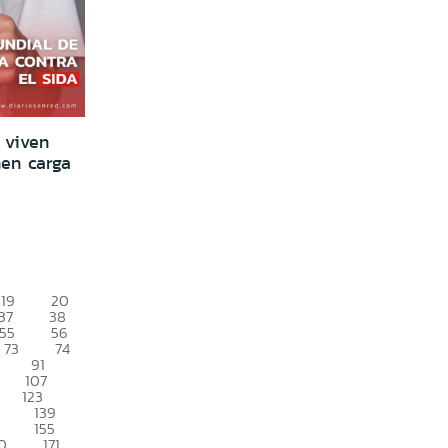
 viven
nen carga
19
20
37
38
55
56
73
74
91
107
123
139
155
0
171