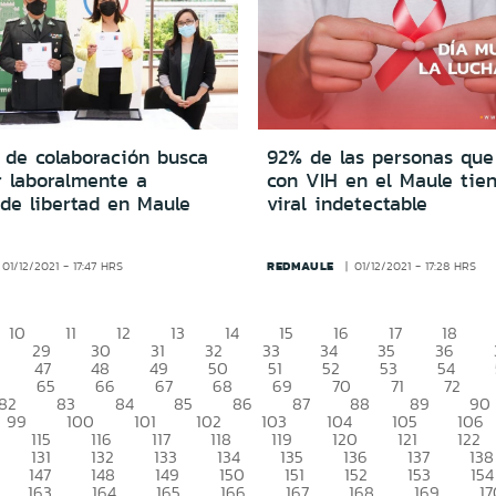
 de colaboración busca
92% de las personas que
r laboralmente a
con VIH en el Maule tie
 de libertad en Maule
viral indetectable
REDMAULE
01/12/2021 - 17:47 HRS
01/12/2021 - 17:28 HRS
10
11
12
13
14
15
16
17
18
29
30
31
32
33
34
35
36
47
48
49
50
51
52
53
54
65
66
67
68
69
70
71
72
82
83
84
85
86
87
88
89
90
99
100
101
102
103
104
105
106
115
116
117
118
119
120
121
122
131
132
133
134
135
136
137
138
147
148
149
150
151
152
153
154
163
164
165
166
167
168
169
17