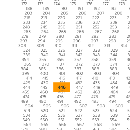
172
173
174
175
176
177
178
188
189
190
191
192
193
1
203
204
205
206
207
208
218
219
220
221
222
223
2
233
234
235
236
237
238
248
249
250
251
252
253
2
263
264
265
266
267
268
278
279
280
281
282
283
2
293
294
295
296
297
298
2
308
309
310
311
312
313
314
324
325
326
327
328
329
339
340
341
342
343
344
354
355
356
357
358
359
3
369
370
371
372
373
374
3
384
385
386
387
388
389
399
400
401
402
403
404
414
415
416
417
418
419
4
429
430
431
432
433
434
446
444
445
447
448
449
459
460
461
462
463
464
474
475
476
477
478
479
4
489
490
491
492
493
494
4
504
505
506
507
508
509
519
520
521
522
523
524
5
534
535
536
537
538
539
549
550
551
552
553
554
5
564
565
566
567
568
569
579
580
581
582
583
584
5