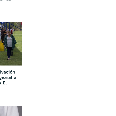
ivación
gional a
e El