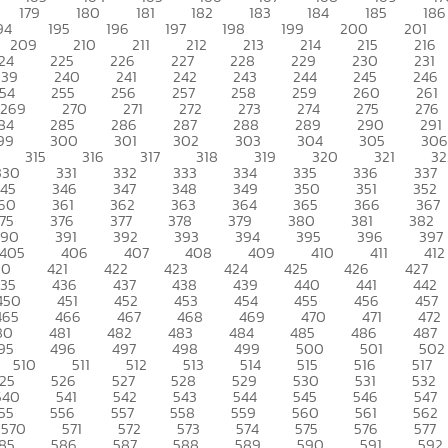
179
180
181
182
183
184
185
186
94
195
196
197
198
199
200
201
209
210
211
212
213
214
215
216
24
225
226
227
228
229
230
231
239
240
241
242
243
244
245
246
54
255
256
257
258
259
260
261
269
270
271
272
273
274
275
276
84
285
286
287
288
289
290
291
99
300
301
302
303
304
305
306
315
316
317
318
319
320
321
32
330
331
332
333
334
335
336
337
345
346
347
348
349
350
351
352
60
361
362
363
364
365
366
367
75
376
377
378
379
380
381
382
390
391
392
393
394
395
396
397
405
406
407
408
409
410
411
412
20
421
422
423
424
425
426
427
435
436
437
438
439
440
441
442
450
451
452
453
454
455
456
457
465
466
467
468
469
470
471
472
80
481
482
483
484
485
486
487
95
496
497
498
499
500
501
502
510
511
512
513
514
515
516
517
25
526
527
528
529
530
531
532
540
541
542
543
544
545
546
547
55
556
557
558
559
560
561
562
570
571
572
573
574
575
576
577
85
586
587
588
589
590
591
592