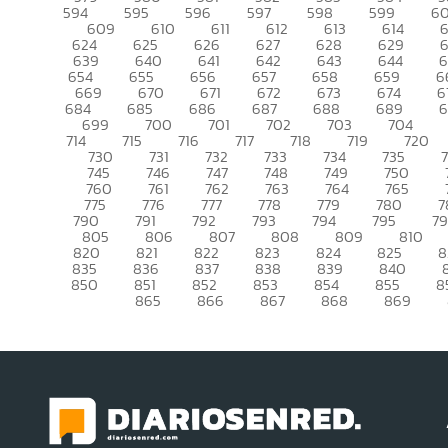
594
595
596
597
598
599
6
609
610
611
612
613
614
6
624
625
626
627
628
629
639
640
641
642
643
644
6
654
655
656
657
658
659
6
669
670
671
672
673
674
6
684
685
686
687
688
689
699
700
701
702
703
704
714
715
716
717
718
719
720
730
731
732
733
734
735
745
746
747
748
749
750
760
761
762
763
764
765
775
776
777
778
779
780
7
790
791
792
793
794
795
7
805
806
807
808
809
810
820
821
822
823
824
825
8
835
836
837
838
839
840
850
851
852
853
854
855
8
865
866
867
868
869