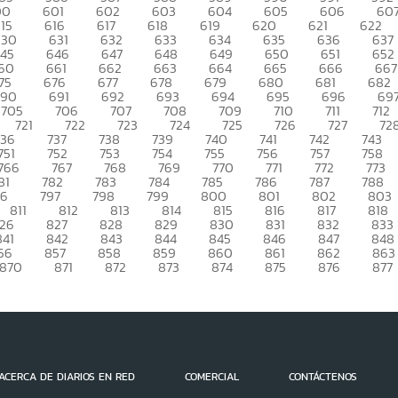
00
601
602
603
604
605
606
60
15
616
617
618
619
620
621
622
630
631
632
633
634
635
636
637
45
646
647
648
649
650
651
652
60
661
662
663
664
665
666
667
75
676
677
678
679
680
681
682
690
691
692
693
694
695
696
69
705
706
707
708
709
710
711
712
721
722
723
724
725
726
727
72
736
737
738
739
740
741
742
743
751
752
753
754
755
756
757
758
766
767
768
769
770
771
772
773
81
782
783
784
785
786
787
788
96
797
798
799
800
801
802
803
811
812
813
814
815
816
817
818
26
827
828
829
830
831
832
833
841
842
843
844
845
846
847
848
56
857
858
859
860
861
862
863
870
871
872
873
874
875
876
877
ACERCA DE DIARIOS EN RED
COMERCIAL
CONTÁCTENOS