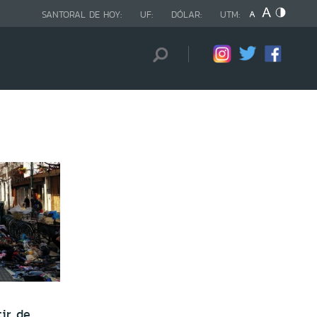
SANTORAL DE HOY:
UF:
DÓLAR:
UTM:
ir de