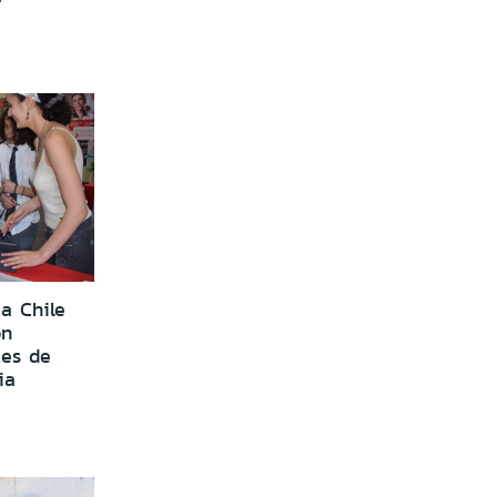
a Chile
ón
tes de
ia