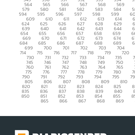
564
565
566
567
568
569
579
580
581
582
583
584
5
594
595
596
597
598
599
6
609
610
611
612
613
614
6
624
625
626
627
628
629
639
640
641
642
643
644
6
654
655
656
657
658
659
6
669
670
671
672
673
674
6
684
685
686
687
688
689
699
700
701
702
703
704
714
715
716
717
718
719
720
730
731
732
733
734
735
745
746
747
748
749
750
760
761
762
763
764
765
775
776
777
778
779
780
7
790
791
792
793
794
795
7
805
806
807
808
809
810
820
821
822
823
824
825
8
835
836
837
838
839
840
850
851
852
853
854
855
8
865
866
867
868
869