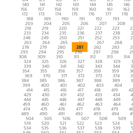
140
141
142
143
144
145
146
156
157
158
159
160
161
162
172
173
174
175
176
177
178
188
189
190
191
192
193
1
203
204
205
206
207
208
218
219
220
221
222
223
2
233
234
235
236
237
238
248
249
250
251
252
253
2
263
264
265
266
267
268
281
278
279
280
282
283
2
293
294
295
296
297
298
2
308
309
310
311
312
313
314
324
325
326
327
328
329
339
340
341
342
343
344
354
355
356
357
358
359
3
369
370
371
372
373
374
3
384
385
386
387
388
389
399
400
401
402
403
404
414
415
416
417
418
419
4
429
430
431
432
433
434
444
445
446
447
448
449
459
460
461
462
463
464
474
475
476
477
478
479
4
489
490
491
492
493
494
4
504
505
506
507
508
509
519
520
521
522
523
524
5
534
535
536
537
538
539
549
550
551
552
553
554
5