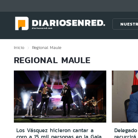
Click acá para ir directamente al contenido
NUESTR
Inicio
Regional
Maule
REGIONAL MAULE
Los Vásquez hicieron cantar a
Delegado
coro a 15 mil personas en la Gala
recurrirá