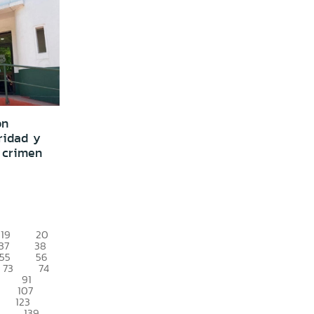
on
ridad y
 crimen
19
20
37
38
55
56
73
74
91
107
123
139