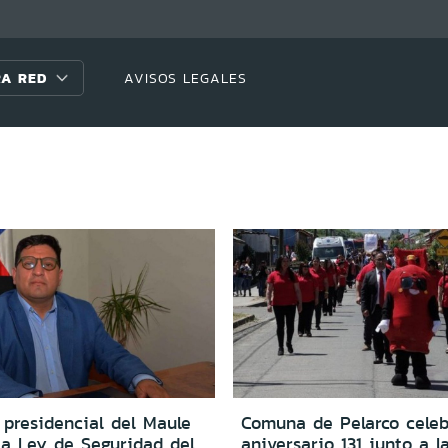
A RED
AVISOS LEGALES
 presidencial del Maule
Comuna de Pelarco celeb
 a Ley de Seguridad del
aniversario 131 junto a l