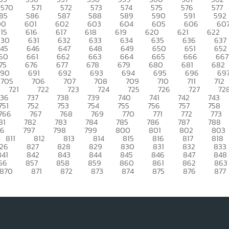
570
571
572
573
574
575
576
577
85
586
587
588
589
590
591
592
00
601
602
603
604
605
606
60
15
616
617
618
619
620
621
622
630
631
632
633
634
635
636
637
45
646
647
648
649
650
651
652
60
661
662
663
664
665
666
667
75
676
677
678
679
680
681
682
690
691
692
693
694
695
696
69
705
706
707
708
709
710
711
712
721
722
723
724
725
726
727
72
736
737
738
739
740
741
742
743
751
752
753
754
755
756
757
758
766
767
768
769
770
771
772
773
81
782
783
784
785
786
787
788
96
797
798
799
800
801
802
803
811
812
813
814
815
816
817
818
26
827
828
829
830
831
832
833
841
842
843
844
845
846
847
848
56
857
858
859
860
861
862
863
870
871
872
873
874
875
876
877