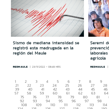
Sismo de mediana intensidad se
Seremi d
registró esta madrugada en la
prevenci
región del Maule
laborale
agrícola
REDMAULE
REDMAULE
23/11/2022 - 08:49 HRS
1
2
3
4
5
6
7
8
9
21
22
23
24
25
26
27
28
39
40
41
42
43
44
45
46
57
58
59
60
61
62
63
64
75
76
77
78
79
80
81
92
93
94
95
96
97
98
108
109
110
111
112
113
114
124
125
126
127
128
129
130