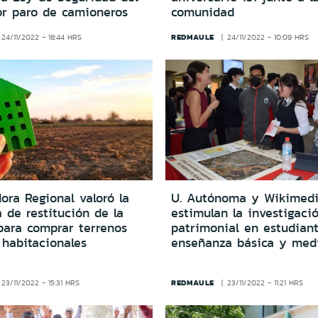
or paro de camioneros
comunidad
REDMAULE
24/11/2022 - 18:44 HRS
24/11/2022 - 10:09 HRS
ora Regional valoró la
U. Autónoma y Wikimedi
 de restitución de la
estimulan la investigaci
para comprar terrenos
patrimonial en estudian
 habitacionales
enseñanza básica y med
REDMAULE
23/11/2022 - 15:31 HRS
23/11/2022 - 11:21 HRS