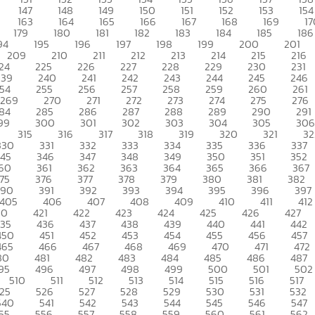
147
148
149
150
151
152
153
154
163
164
165
166
167
168
169
17
179
180
181
182
183
184
185
186
94
195
196
197
198
199
200
201
209
210
211
212
213
214
215
216
24
225
226
227
228
229
230
231
239
240
241
242
243
244
245
246
54
255
256
257
258
259
260
261
269
270
271
272
273
274
275
276
84
285
286
287
288
289
290
291
99
300
301
302
303
304
305
306
315
316
317
318
319
320
321
32
330
331
332
333
334
335
336
337
345
346
347
348
349
350
351
352
60
361
362
363
364
365
366
367
75
376
377
378
379
380
381
382
390
391
392
393
394
395
396
397
405
406
407
408
409
410
411
412
20
421
422
423
424
425
426
427
435
436
437
438
439
440
441
442
450
451
452
453
454
455
456
457
465
466
467
468
469
470
471
472
80
481
482
483
484
485
486
487
95
496
497
498
499
500
501
502
510
511
512
513
514
515
516
517
25
526
527
528
529
530
531
532
540
541
542
543
544
545
546
547
55
556
557
558
559
560
561
562