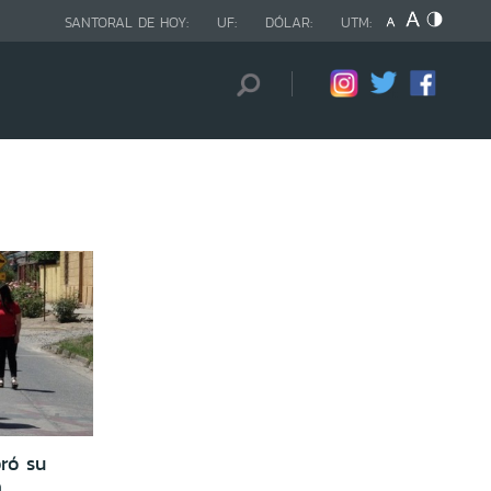
SANTORAL DE HOY:
UF:
DÓLAR:
UTM:
ró su
a