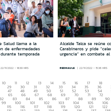
e Salud llama a la
Alcalde Talca se reúne c
ón de enfermedades
Carabineros y pide “cele
s durante temporada
urgencia” en combate al
REDMAULE
22/11/2022 - 18:39 HRS
22/11/2022 - 15:36 HRS
10
11
12
13
14
15
16
17
18
29
30
31
32
33
34
35
36
47
48
49
50
51
52
53
54
65
66
67
68
69
70
71
72
82
83
84
85
86
87
88
89
90
99
100
101
102
103
104
105
106
115
116
117
118
119
120
121
122
131
132
133
134
135
136
137
138