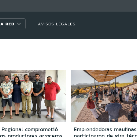
A RED
AVISOS LEGALES
 Regional comprometió
Emprendedoras maulinas
os productores arroceros
participaron de gira téc