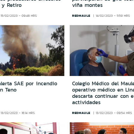
 y Retiro
viña montes
REDMAULE
15/02/2023 - 09:48 HRS
14/02/2023 - 11:59 HRS
alerta SAE por incendio
Colegio Médico del Maule
en Teno
operativo médico en Lin
descarta continuar con e
actividades
REDMAULE
13/02/2023 - 16:14 HRS
13/02/2023 - 09:54 HRS