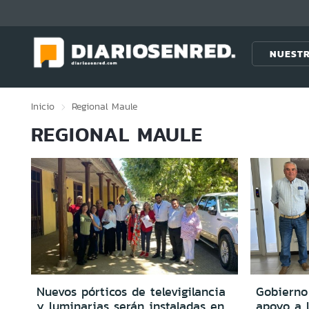
Click acá para ir directamente al contenido
NUESTR
Inicio
Regional
Maule
REGIONAL MAULE
Nuevos pórticos de televigilancia
Gobierno
y luminarias serán instaladas en
apoyo a l