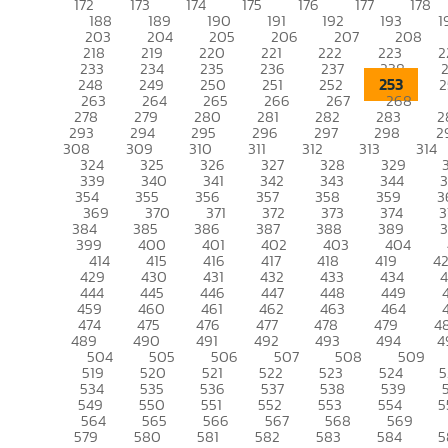
172
173
174
175
176
177
178
188
189
190
191
192
193
1
203
204
205
206
207
208
218
219
220
221
222
223
2
233
234
235
236
237
238
253
248
249
250
251
252
2
263
264
265
266
267
268
278
279
280
281
282
283
2
293
294
295
296
297
298
2
308
309
310
311
312
313
314
324
325
326
327
328
329
339
340
341
342
343
344
354
355
356
357
358
359
3
369
370
371
372
373
374
3
384
385
386
387
388
389
399
400
401
402
403
404
414
415
416
417
418
419
4
429
430
431
432
433
434
444
445
446
447
448
449
459
460
461
462
463
464
474
475
476
477
478
479
4
489
490
491
492
493
494
4
504
505
506
507
508
509
519
520
521
522
523
524
5
534
535
536
537
538
539
549
550
551
552
553
554
5
564
565
566
567
568
569
579
580
581
582
583
584
5