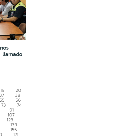
enos
n llamado
19
20
37
38
55
56
73
74
91
107
123
139
155
0
171