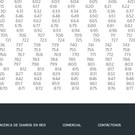
00
601
602
603
604
605
606
60
15
616
617
618
619
620
621
622
630
631
632
633
634
635
636
637
45
646
647
648
649
650
651
652
60
661
662
663
664
665
666
667
75
676
677
678
679
680
681
682
690
691
692
693
694
695
696
69
705
706
707
708
709
710
711
712
721
722
723
724
725
726
727
72
736
737
738
739
740
741
742
743
751
752
753
754
755
756
757
758
766
767
768
769
770
771
772
773
81
782
783
784
785
786
787
788
96
797
798
799
800
801
802
803
811
812
813
814
815
816
817
818
26
827
828
829
830
831
832
833
841
842
843
844
845
846
847
848
56
857
858
859
860
861
862
863
870
871
872
873
874
875
876
877
ACERCA DE DIARIOS EN RED
COMERCIAL
CONTÁCTENOS