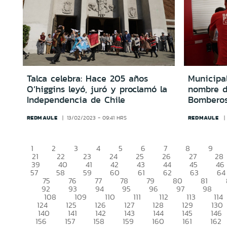
Talca celebra: Hace 205 años
Municipa
O’higgins leyó, juró y proclamó la
nombre d
Independencia de Chile
Bomberos
REDMAULE
REDMAULE
13/02/2023 - 09:41 HRS
1
2
3
4
5
6
7
8
9
21
22
23
24
25
26
27
28
39
40
41
42
43
44
45
46
57
58
59
60
61
62
63
64
75
76
77
78
79
80
81
92
93
94
95
96
97
98
108
109
110
111
112
113
114
124
125
126
127
128
129
130
140
141
142
143
144
145
146
156
157
158
159
160
161
162