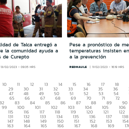
lidad de Talca entregó a
Pese a pronóstico de m
e la comunidad ayuda a
temperaturas insisten e
 de Curepto
a la prevención
REDMAULE
13/02/2023 - 09:35 HRS
11/02/2023 - 16:19 HRS
10
11
12
13
14
15
16
17
18
29
30
31
32
33
34
35
36
47
48
49
50
51
52
53
54
65
66
67
68
69
70
71
72
82
83
84
85
86
87
88
89
90
99
100
101
102
103
104
105
106
115
116
117
118
119
120
121
122
131
132
133
134
135
136
137
138
147
148
149
150
151
152
153
154
163
164
165
166
167
168
169
17