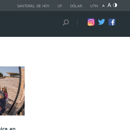
SANTORAL DE HOY:
UF:
DÓLAR:
UTM:
nica en