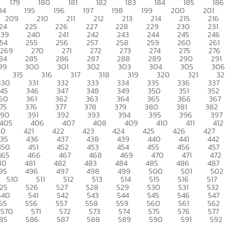
179
180
181
182
183
184
185
186
94
195
196
197
198
199
200
201
209
210
211
212
213
214
215
216
24
225
226
227
228
229
230
231
239
240
241
242
243
244
245
246
54
255
256
257
258
259
260
261
269
270
271
272
273
274
275
276
84
285
286
287
288
289
290
291
99
300
301
302
303
304
305
306
315
316
317
318
319
320
321
32
330
331
332
333
334
335
336
337
345
346
347
348
349
350
351
352
60
361
362
363
364
365
366
367
75
376
377
378
379
380
381
382
390
391
392
393
394
395
396
397
405
406
407
408
409
410
411
412
20
421
422
423
424
425
426
427
435
436
437
438
439
440
441
442
450
451
452
453
454
455
456
457
465
466
467
468
469
470
471
472
80
481
482
483
484
485
486
487
95
496
497
498
499
500
501
502
510
511
512
513
514
515
516
517
25
526
527
528
529
530
531
532
540
541
542
543
544
545
546
547
55
556
557
558
559
560
561
562
570
571
572
573
574
575
576
577
85
586
587
588
589
590
591
592