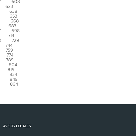
7
608
623
638
653
668
683
7
698
713
8
729
744
759
774
789
804
819
834
849
864
AVISOS LEGALES