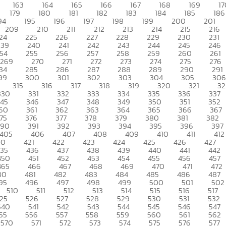
163
164
165
166
167
168
169
17
179
180
181
182
183
184
185
186
94
195
196
197
198
199
200
201
209
210
211
212
213
214
215
216
24
225
226
227
228
229
230
231
239
240
241
242
243
244
245
246
54
255
256
257
258
259
260
261
269
270
271
272
273
274
275
276
84
285
286
287
288
289
290
291
99
300
301
302
303
304
305
306
315
316
317
318
319
320
321
32
330
331
332
333
334
335
336
337
345
346
347
348
349
350
351
352
60
361
362
363
364
365
366
367
75
376
377
378
379
380
381
382
390
391
392
393
394
395
396
397
405
406
407
408
409
410
411
412
20
421
422
423
424
425
426
427
435
436
437
438
439
440
441
442
450
451
452
453
454
455
456
457
465
466
467
468
469
470
471
472
80
481
482
483
484
485
486
487
95
496
497
498
499
500
501
502
510
511
512
513
514
515
516
517
25
526
527
528
529
530
531
532
540
541
542
543
544
545
546
547
55
556
557
558
559
560
561
562
570
571
572
573
574
575
576
577