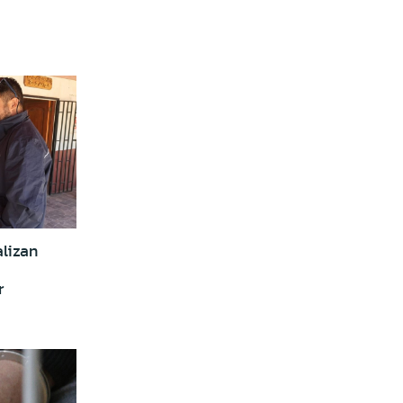
lizan
r