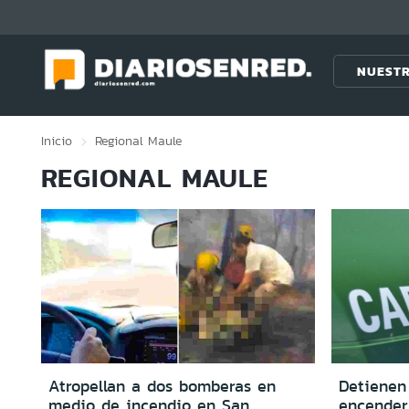
Click acá para ir directamente al contenido
NUESTR
Inicio
Regional
Maule
REGIONAL MAULE
Atropellan a dos bomberas en
Detienen 
medio de incendio en San
encender