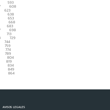
593
7
608
623
638
653
668
683
7
698
713
8
729
744
759
774
789
804
819
834
849
864
AVISOS LEGALES