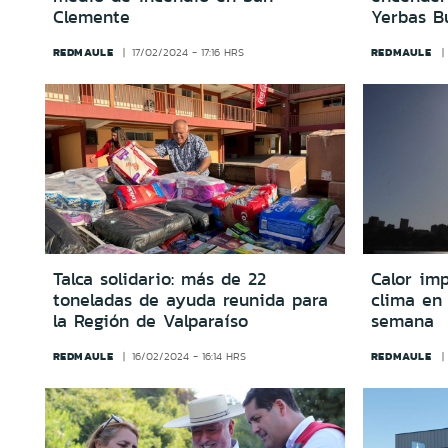
Clemente
Yerbas B
REDMAULE
REDMAULE
17/02/2024 - 17:16 HRS
Talca solidario: más de 22
Calor imp
toneladas de ayuda reunida para
clima en 
la Región de Valparaíso
semana
REDMAULE
REDMAULE
16/02/2024 - 16:14 HRS