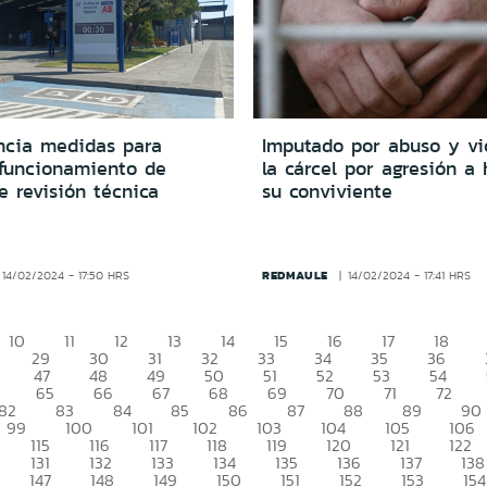
cia medidas para
Imputado por abuso y vi
 funcionamiento de
la cárcel por agresión a 
e revisión técnica
su conviviente
REDMAULE
14/02/2024 - 17:50 HRS
14/02/2024 - 17:41 HRS
10
11
12
13
14
15
16
17
18
29
30
31
32
33
34
35
36
47
48
49
50
51
52
53
54
65
66
67
68
69
70
71
72
82
83
84
85
86
87
88
89
90
99
100
101
102
103
104
105
106
115
116
117
118
119
120
121
122
131
132
133
134
135
136
137
138
147
148
149
150
151
152
153
154