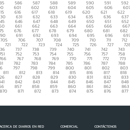
85
586
587
588
589
590
591
592
00
601
602
603
604
605
606
60
15
616
617
618
619
620
621
622
630
631
632
633
634
635
636
637
45
646
647
648
649
650
651
652
60
661
662
663
664
665
666
667
75
676
677
678
679
680
681
682
690
691
692
693
694
695
696
69
705
706
707
708
709
710
711
712
721
722
723
724
725
726
727
72
736
737
738
739
740
741
742
743
751
752
753
754
755
756
757
758
766
767
768
769
770
771
772
773
81
782
783
784
785
786
787
788
96
797
798
799
800
801
802
803
811
812
813
814
815
816
817
818
26
827
828
829
830
831
832
833
841
842
843
844
845
846
847
848
56
857
858
859
860
861
862
863
870
871
872
873
874
875
876
877
ACERCA DE DIARIOS EN RED
COMERCIAL
CONTÁCTENOS