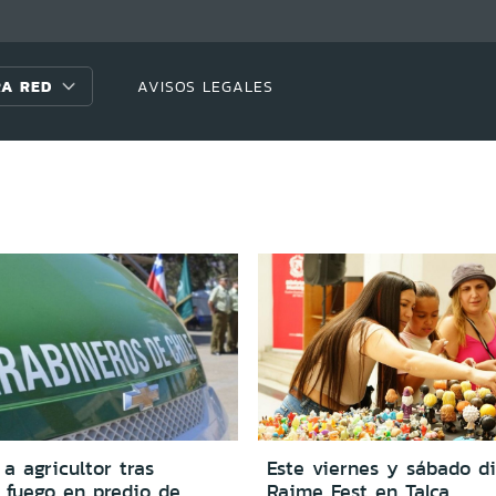
A RED
AVISOS LEGALES
a agricultor tras
Este viernes y sábado di
 fuego en predio de
Raime Fest en Talca