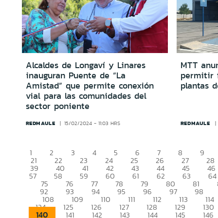
Alcaldes de Longaví y Linares
MTT anun
inauguran Puente de “La
permitir
Amistad” que permite conexión
plantas d
vial para las comunidades del
sector poniente
REDMAULE
REDMAULE
15/02/2024 - 11:03 HRS
1
2
3
4
5
6
7
8
9
21
22
23
24
25
26
27
28
39
40
41
42
43
44
45
46
57
58
59
60
61
62
63
64
75
76
77
78
79
80
81
92
93
94
95
96
97
98
108
109
110
111
112
113
114
124
125
126
127
128
129
130
140
141
142
143
144
145
146