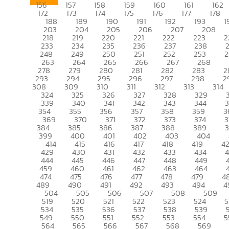
156
157
158
159
160
161
162
172
173
174
175
176
177
178
188
189
190
191
192
193
1
203
204
205
206
207
208
218
219
220
221
222
223
2
233
234
235
236
237
238
248
249
250
251
252
253
2
263
264
265
266
267
268
278
279
280
281
282
283
2
293
294
295
296
297
298
2
308
309
310
311
312
313
314
324
325
326
327
328
329
339
340
341
342
343
344
354
355
356
357
358
359
3
369
370
371
372
373
374
3
384
385
386
387
388
389
399
400
401
402
403
404
414
415
416
417
418
419
4
429
430
431
432
433
434
444
445
446
447
448
449
459
460
461
462
463
464
474
475
476
477
478
479
4
489
490
491
492
493
494
4
504
505
506
507
508
509
519
520
521
522
523
524
5
534
535
536
537
538
539
549
550
551
552
553
554
5
564
565
566
567
568
569