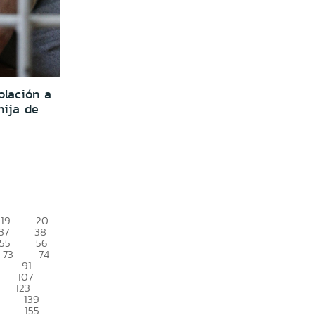
olación a
hija de
19
20
37
38
55
56
73
74
91
107
123
139
155