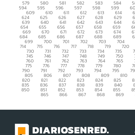
579
580
581
582
583
584
5
594
595
596
597
598
599
6
609
610
611
612
613
614
6
624
625
626
627
628
629
639
640
641
642
643
644
6
654
655
656
657
658
659
6
669
670
671
672
673
674
6
684
685
686
687
688
689
699
700
701
702
703
704
714
715
716
717
718
719
720
730
731
732
733
734
735
745
746
747
748
749
750
760
761
762
763
764
765
775
776
777
778
779
780
7
790
791
792
793
794
795
7
805
806
807
808
809
810
820
821
822
823
824
825
8
835
836
837
838
839
840
850
851
852
853
854
855
8
865
866
867
868
869