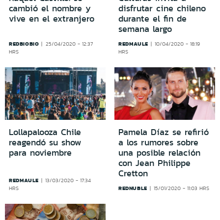
cambió el nombre y
disfrutar cine chileno
vive en el extranjero
durante el fin de
semana largo
REDBIOBIO
REDMAULE
25/04/2020 - 12:37
10/04/2020 - 18:19
HRS
HRS
Lollapalooza Chile
Pamela Díaz se refirió
reagendó su show
a los rumores sobre
para noviembre
una posible relación
con Jean Philippe
Cretton
REDMAULE
13/03/2020 - 17:34
REDNUBLE
HRS
15/01/2020 - 11:03 HRS