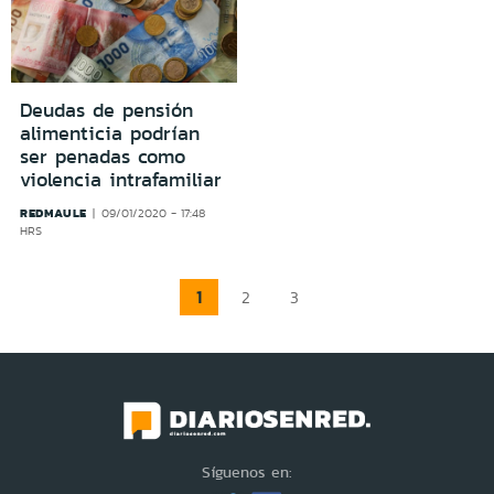
Deudas de pensión
alimenticia podrían
ser penadas como
violencia intrafamiliar
REDMAULE
09/01/2020 - 17:48
HRS
1
2
3
Síguenos en: