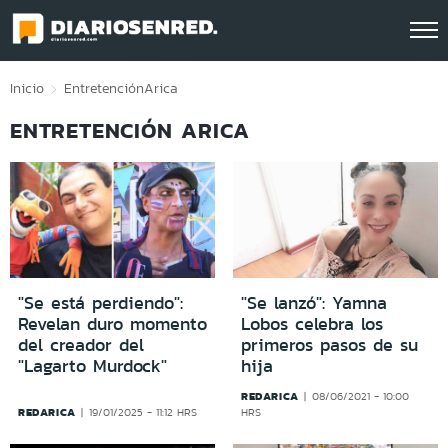
Click acá para ir directamente al contenido
Inicio
Entretención
Arica
ENTRETENCIÓN ARICA
"Se está perdiendo":
"Se lanzó": Yamna
Revelan duro momento
Lobos celebra los
del creador del
primeros pasos de su
"Lagarto Murdock"
hija
REDARICA
08/06/2021 - 10:00
REDARICA
19/01/2025 - 11:12 HRS
HRS