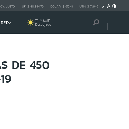
HOY:
JUSTO
UF:
$ 40.844,79
DÓLAR:
$ 912,41
UTM:
$ 71.649
Tª Máx:
11
º
 RED
Despejado
S DE 450
19