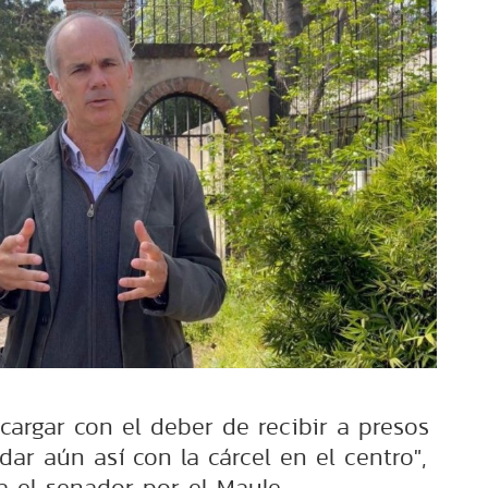
argar con el deber de recibir a presos
ar aún así con la cárcel en el centro",
 el senador por el Maule.