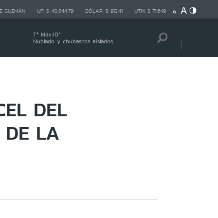
E GUZMÁN
UF:
$ 40.844,79
DÓLAR:
$ 912,41
UTM:
$ 71.649
Tª Máx:
10
º
Nublado y chubascos aislados
CEL DEL
 DE LA