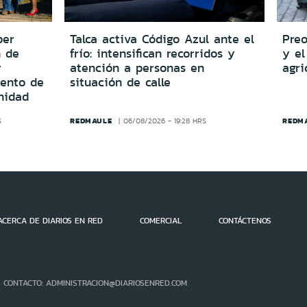
per
Talca activa Código Azul ante el
Preo
n de
frío: intensifican recorridos y
y el
y
atención a personas en
agri
iento de
situación de calle
nidad
REDMAULE
REDM
S
06/08/2026 - 19:28 HRS
ACERCA DE DIARIOS EN RED
COMERCIAL
CONTÁCTENOS
- CONTACTO: ADMINISTRACION@DIARIOSENRED.COM