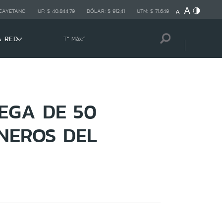
 CAYETANO
UF:
$ 40.844,79
DÓLAR:
$ 912,41
UTM:
$ 71.649
A RED
Tª Máx:
º
EGA DE 50
NEROS DEL