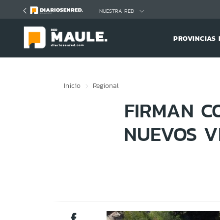
Click acá para ir directamente al contenido
NUESTRA RED
PROVINCIAS 
Inicio
Regional
FIRMAN C
NUEVOS V