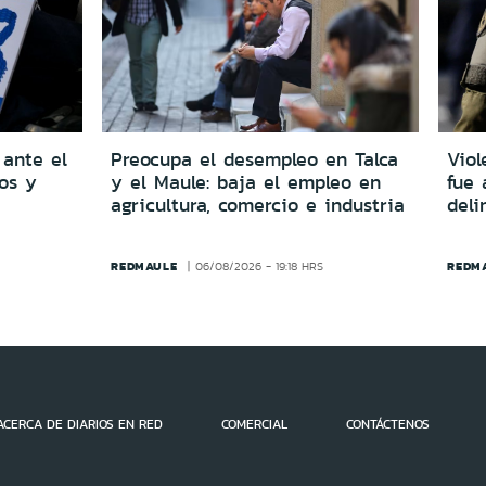
 ante el
Preocupa el desempleo en Talca
Viol
dos y
y el Maule: baja el empleo en
fue 
agricultura, comercio e industria
del
REDMAULE
REDM
06/08/2026 - 19:18 HRS
ACERCA DE DIARIOS EN RED
COMERCIAL
CONTÁCTENOS