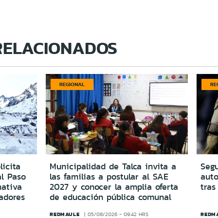
RELACIONADOS
REGIONAL
RE
icita
Municipalidad de Talca invita a
Segu
al Paso
las familias a postular al SAE
aut
ativa
2027 y conocer la amplia oferta
tras
adores
de educación pública comunal
REDMAULE
REDM
05/08/2026 - 09:42 HRS