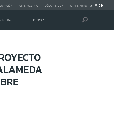
GURACIÓN)
UF:
$ 40.844,79
DÓLAR:
$ 912,41
UTM:
$ 71.649
A RED
Tª Máx:
º
PROYECTO
 ALAMEDA
IBRE