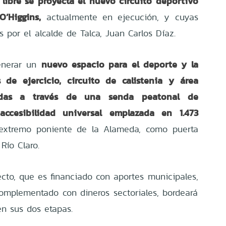
 libre se proyecta el nuevo circuito deportivo
’Higgins,
actualmente en ejecución, y cuyas
s por el alcalde de Talca, Juan Carlos Díaz.
nuevo espacio para el deporte y la
generar un
de ejercicio, circuito de calistenia y área
adas a través de una senda peatonal de
ccesibilidad universal emplazada en 1.473
xtremo poniente de la Alameda, como puerta
Río Claro.
ecto, que es financiado con aportes municipales,
omplementado con dineros sectoriales, bordeará
en sus dos etapas.