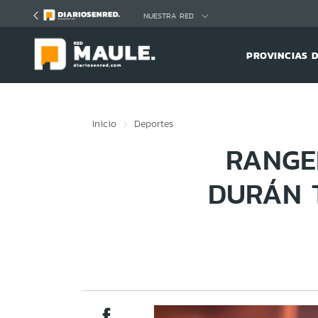
Click acá para ir directamente al contenido
NUESTRA RED
PROVINCIAS 
Inicio
Deportes
RANGE
DURÁN 