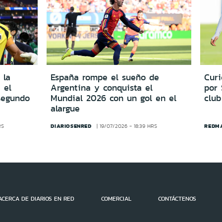
 la
España rompe el sueño de
Cur
 el
Argentina y conquista el
por
segundo
Mundial 2026 con un gol en el
club
alargue
DIARIOSENRED
REDM
RS
19/07/2026 - 18:39 HRS
ACERCA DE DIARIOS EN RED
COMERCIAL
CONTÁCTENOS