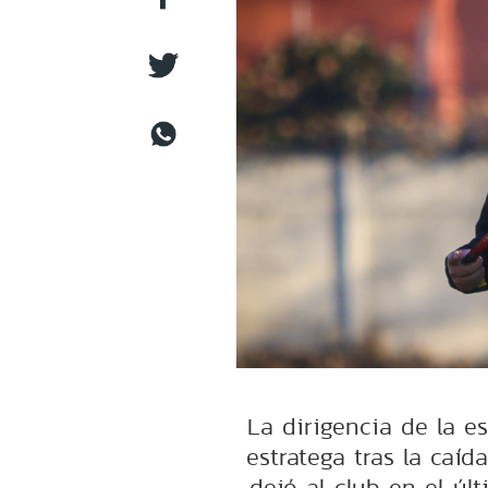
La dirigencia de la es
estratega tras la caíd
dejó al club en el úl