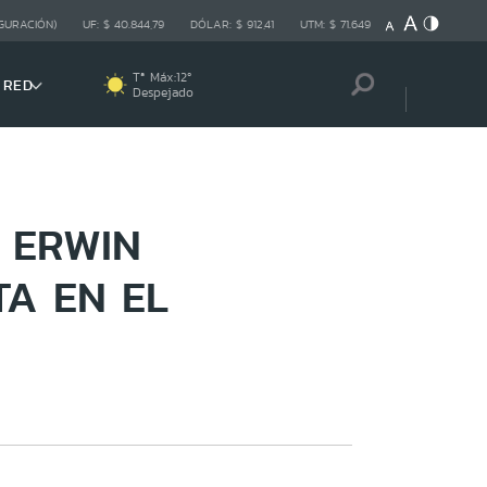
GURACIÓN)
UF:
$ 40.844,79
DÓLAR:
$ 912,41
UTM:
$ 71.649
Tª Máx:
12
º
 RED
Despejado
 ERWIN
A EN EL