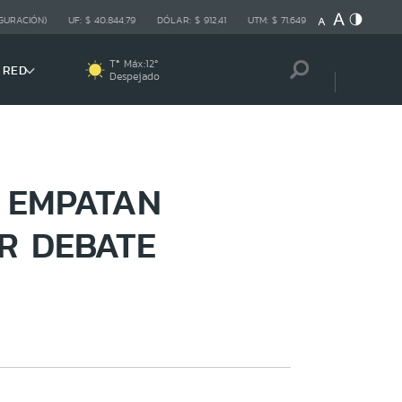
GURACIÓN)
UF:
$ 40.844,79
DÓLAR:
$ 912,41
UTM:
$ 71.649
Tª Máx:
12
º
 RED
Despejado
A EMPATAN
R DEBATE