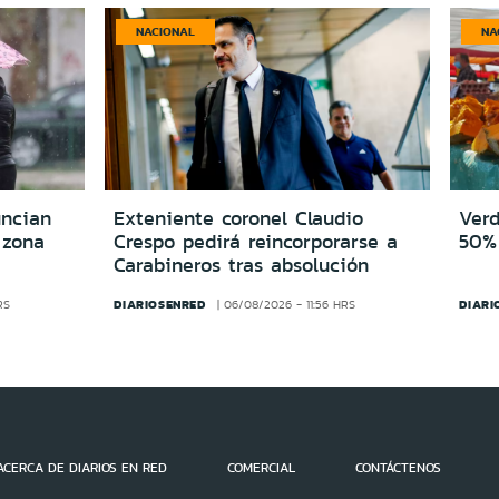
NACIONAL
NA
uncian
Exteniente coronel Claudio
Verd
 zona
Crespo pedirá reincorporarse a
50% 
Carabineros tras absolución
DIARIOSENRED
DIARI
RS
06/08/2026 - 11:56 HRS
ACERCA DE DIARIOS EN RED
COMERCIAL
CONTÁCTENOS