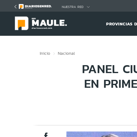
Click acá para ir directamente al contenido
NUESTRA RED
PROVINCIAS 
Inicio
Nacional
PANEL CI
EN PRIM