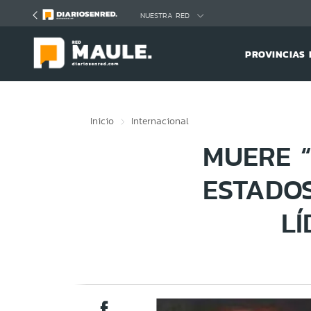
Click acá para ir directamente al contenido
NUESTRA RED
PROVINCIAS 
Inicio
Internacional
MUERE 
ESTADO
L