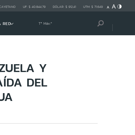
 CAYETANO
UF:
$ 40.844,79
DÓLAR:
$ 912,41
UTM:
$ 71.649
A RED
Tª Máx:
º
ZUELA Y
ÍDA DEL
UA