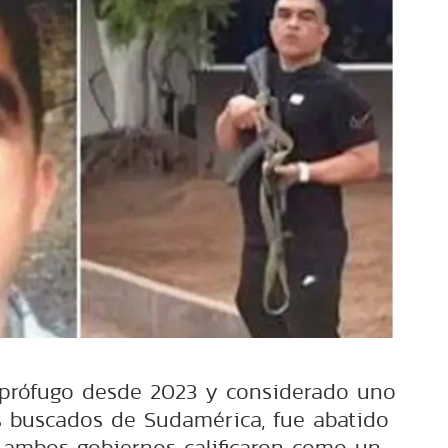
, prófugo desde 2023 y considerado uno
s buscados de Sudamérica, fue abatido
 ambos gobiernos calificaron como un