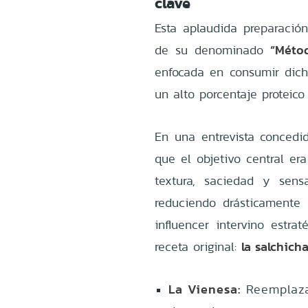
clave
Esta aplaudida preparació
“Méto
de su denominado
enfocada en consumir dicha
un alto porcentaje proteico
En una entrevista conced
que el objetivo central e
textura, saciedad y sens
reduciendo drásticamente l
influencer intervino estra
la salchich
receta original:
La Vienesa:
Reemplaza 