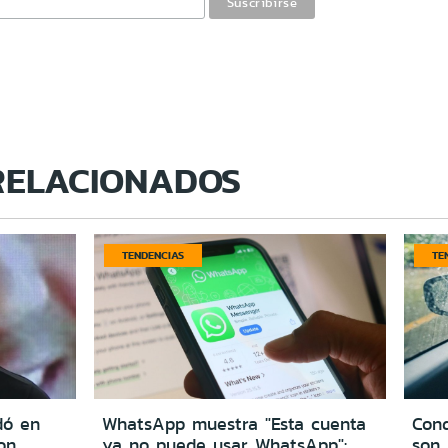
RELACIONADOS
TENDENCIAS
TE
dó en
WhatsApp muestra "Esta cuenta
Cond
on
ya no puede usar WhatsApp":
son 