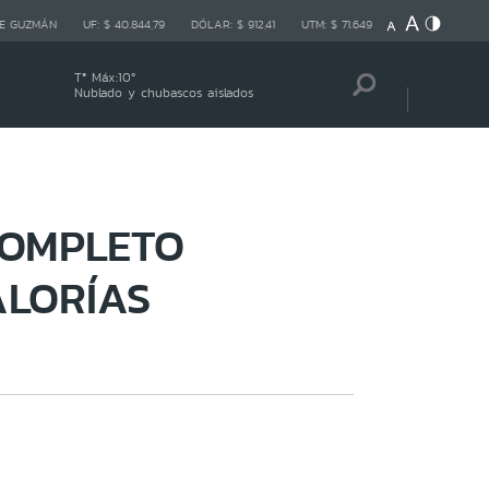
E GUZMÁN
UF:
$ 40.844,79
DÓLAR:
$ 912,41
UTM:
$ 71.649
Tª Máx:
10
º
Nublado y chubascos aislados
COMPLETO
ALORÍAS