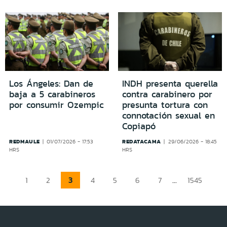
Los Ángeles: Dan de
INDH presenta querella
baja a 5 carabineros
contra carabinero por
por consumir Ozempic
presunta tortura con
connotación sexual en
Copiapó
REDMAULE
REDATACAMA
01/07/2026 - 17:53
29/06/2026 - 18:45
HRS
HRS
3
...
1
2
4
5
6
7
1545