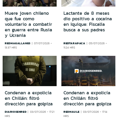
Muere joven chileno
Lactante de 8 meses
que fue como
dio positivo a cocaína
voluntario a combatir
en Iquique: Fiscalía
en guerra entre Rusia
busca a sus padres
y Ucrania
REDMAGALLANES
REDTARAPACA
07/07/2026 -
05/07/2026 -
13:37 HRS
11:24 HRS
Condenan a expolicía
Condenan a expolicía
en Chillán: filtró
en Chillán: filtró
dirección para golpiza
dirección para golpiza
DIARIOSENRED
REDMAULE
03/07/2026 - 17:21
03/07/2026 - 17:14
HRS
HRS