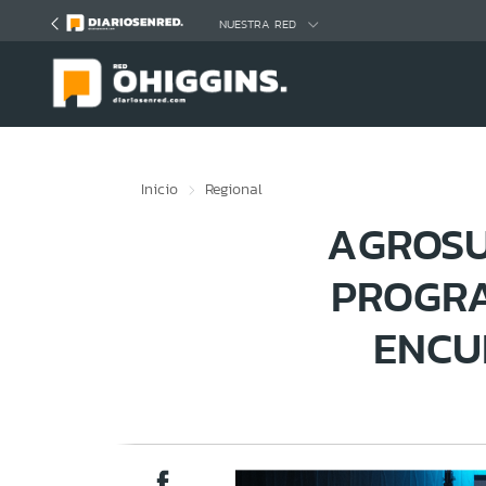
Click acá para ir directamente al contenido
NUESTRA RED
Inicio
Regional
AGROSU
PROGRA
ENCU