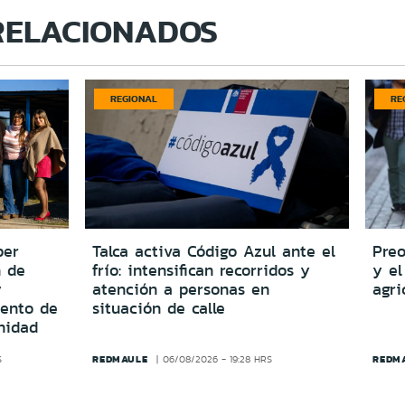
RELACIONADOS
REGIONAL
RE
per
Talca activa Código Azul ante el
Preo
n de
frío: intensifican recorridos y
y el
y
atención a personas en
agri
iento de
situación de calle
nidad
REDMAULE
REDM
S
06/08/2026 - 19:28 HRS