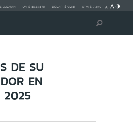
E GUZMÁN
UF:
$ 40.844,79
DÓLAR:
$ 912,41
UTM:
$ 71.649
S DE SU
EDOR EN
 2025